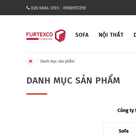
028 6684 3393
|
0988957259
SOFA
NỘI THẤT
Danh mục sản phẩm
DANH MỤC SẢN PHẨM
Công ty 
Sofa